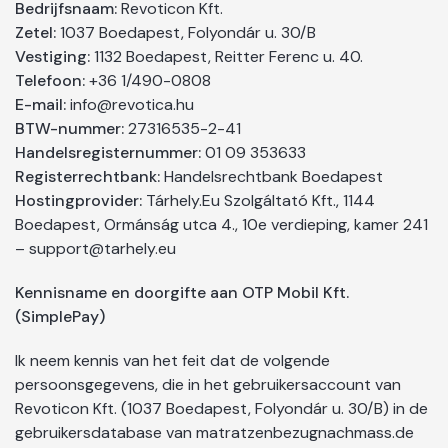
Bedrijfsnaam:
Revoticon Kft.
Zetel:
1037 Boedapest, Folyondár u. 30/B
Vestiging:
1132 Boedapest, Reitter Ferenc u. 40.
Telefoon:
+36 1/490-0808
E-mail:
info@revotica.hu
BTW-nummer:
27316535-2-41
Handelsregisternummer:
01 09 353633
Registerrechtbank:
Handelsrechtbank Boedapest
Hostingprovider:
Tárhely.Eu Szolgáltató Kft., 1144
Boedapest, Ormánság utca 4., 10e verdieping, kamer 241
– support@tarhely.eu
Kennisname en doorgifte aan OTP Mobil Kft.
(SimplePay)
Ik neem kennis van het feit dat de volgende
persoonsgegevens, die in het gebruikersaccount van
Revoticon Kft. (1037 Boedapest, Folyondár u. 30/B) in de
gebruikersdatabase van matratzenbezugnachmass.de